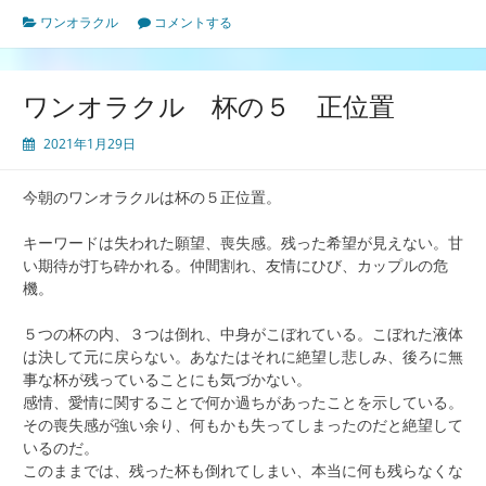
ワンオラクル
コメントする
ワンオラクル 杯の５ 正位置
2021年1月29日
今朝のワンオラクルは杯の５正位置。
キーワードは失われた願望、喪失感。残った希望が見えない。甘
い期待が打ち砕かれる。仲間割れ、友情にひび、カップルの危
機。
５つの杯の内、３つは倒れ、中身がこぼれている。こぼれた液体
は決して元に戻らない。あなたはそれに絶望し悲しみ、後ろに無
事な杯が残っていることにも気づかない。
感情、愛情に関することで何か過ちがあったことを示している。
その喪失感が強い余り、何もかも失ってしまったのだと絶望して
いるのだ。
このままでは、残った杯も倒れてしまい、本当に何も残らなくな