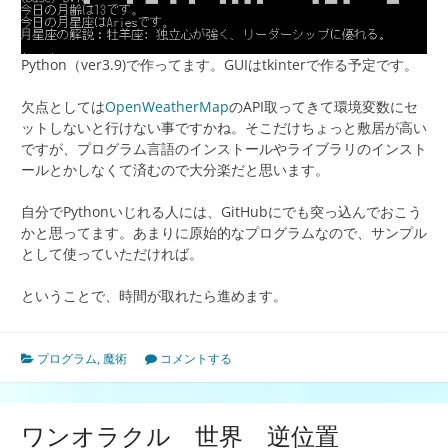
Python（ver3.9)で作ってます。GUIはtkinterで作る予定です。
欠点としては
OpenWeatherMap
のAPI取ってきて環境変数にセ
ットしないと行けない事ですかね。そこだけちょっと敷居が高い
ですが、プログラム言語のインストールやライブラリのインスト
ールとかしなくて済むので大分楽だと思います。
自分でPythonいじれる人には、GitHubにでも突っ込んでおこう
かと思ってます。あまりに原始的なプログラムなので、サンプル
として使っていただければ。
ということで、時間が取れたら進めます。
プログラム
,
魔術
コメントする
ワンオラクル 世界 逆位置