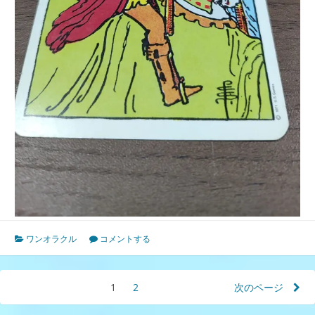
ワンオラクル
コメントする
投
1
ペ
2
ペ
次のページ
ー
ー
稿