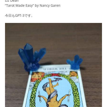
Liz Dean
“Tarot Made Easy” by Nancy Garen
今日もGPT-3です。