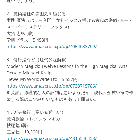
近いでしょう。
2．魔術結社の雰囲気を感じる
実践 魔法カバラー入門―女神イシスが授ける古代の密儀 (ムー・
スーパーミステリー・ブックス)
大沼 忠弘 (著)
学研プラス 5,458円
https://www.amazon.co.jp/dp/4054033709/
3．修行法など（現代的な解釈）
Modern Magick: Twelve Lessons in the High Magickal Arts
Donald Michael Kraig
Llewellyn Worldwide Ltd 5,552円
https://www.amazon.co.jp/dp/0738715786/
※英語。原理的な人の評判は悪いようだが、現代人が狭い家で作
業する際のコツみたいなものもあって面白い。
4．ガチ修行（高い＆難しい）
魔術原論 エレメンタマギカ
秋端勉 (著)
三交社 19,800円
https://www.amazon.co.jp/dp/4815540438/