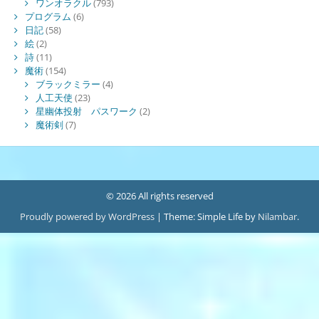
ワンオラクル
(793)
プログラム
(6)
日記
(58)
絵
(2)
詩
(11)
魔術
(154)
ブラックミラー
(4)
人工天使
(23)
星幽体投射 パスワーク
(2)
魔術剣
(7)
© 2026 All rights reserved
Proudly powered by WordPress
|
Theme: Simple Life by
Nilambar
.