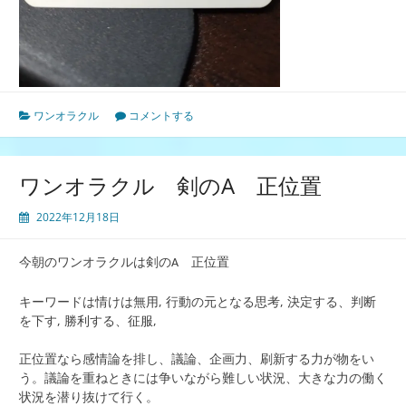
ワンオラクル
コメントする
ワンオラクル 剣のA 正位置
2022年12月18日
今朝のワンオラクルは剣の
正位置
A
キーワードは情けは無用, 行動の元となる思考, 決定する、判断
を下す, 勝利する、征服,
正位置なら感情論を排し、議論、企画力、刷新する力が物をい
う。議論を重ねときには争いながら難しい状況、大きな力の働く
状況を潜り抜けて行く。