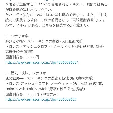
※著者が主催するI∴O∴S∴で使用されるテキスト。難解ではある
が癖を掴めば利用もしやすい。
ただ、初っぱなにこれに挑むのはお勧めで来ない。また、これを
読んで実践する場合、これの前提となる「実践魔術講座-リフォ
ルマティオ-」がある。どちらを優先するかは難しい。
5．シナリオ集
輝ける小径:パスワーキングの実践 (現代魔術大系)
ドロレス・アッシュクロフト=ノーウィッキ (著), 秋端勉 (監修),
高橋佳代子 (翻訳)
国書刊行会 5,060円
https://www.amazon.co.jp/dp/4336038635/
6．歴史、技法、シナリオ
魂の旅路―パスワーキングの歴史と技法 (現代魔術大系)
ドロレス アッシュクロフト=ノーウィッキ (著), 秋端 勉 (監修),
Dolores Ashcroft‐Nowicki (原著), 松田 和也 (翻訳)
国書刊行会 5,999円（中古のみ）
https://www.amazon.co.jp/dp/4336038627