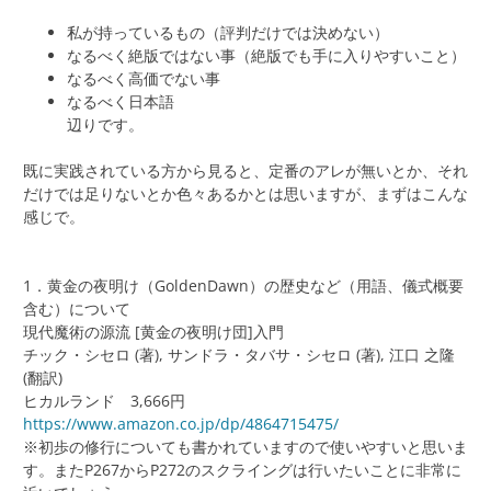
私が持っているもの（評判だけでは決めない）
なるべく絶版ではない事（絶版でも手に入りやすいこと）
なるべく高価でない事
なるべく日本語
辺りです。
既に実践されている方から見ると、定番のアレが無いとか、それ
だけでは足りないとか色々あるかとは思いますが、まずはこんな
感じで。
1．黄金の夜明け（GoldenDawn）の歴史など（用語、儀式概要
含む）について
現代魔術の源流 [黄金の夜明け団]入門
チック・シセロ (著), サンドラ・タバサ・シセロ (著), 江口 之隆
(翻訳)
ヒカルランド 3,666円
https://www.amazon.co.jp/dp/4864715475/
※初歩の修行についても書かれていますので使いやすいと思いま
す。またP267からP272のスクライングは行いたいことに非常に