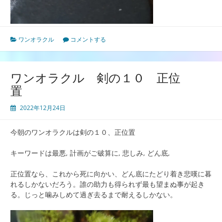
ワンオラクル
コメントする
ワンオラクル 剣の１０ 正位
置
2022年12月24日
今朝のワンオラクルは剣の１０、正位置
キーワードは最悪, 計画がご破算に, 悲しみ, どん底,
正位置なら、これから死に向かい、どん底にたどり着き悲嘆に暮
れるしかないだろう。誰の助力も得られず最も望まぬ事が起き
る。じっと噛みしめて過ぎ去るまで耐えるしかない。