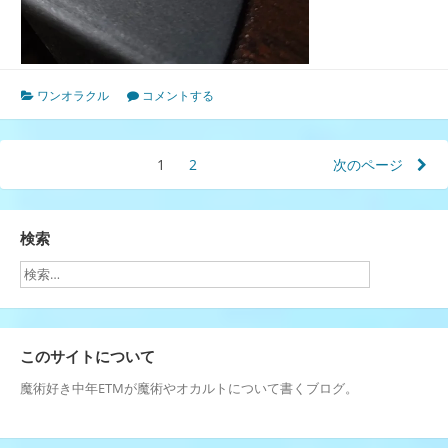
ワンオラクル
コメントする
投
1
ペ
2
ペ
次のページ
ー
ー
稿
ジ
ジ
の
検索
ペ
ー
ジ
このサイトについて
送
魔術好き中年ETMが魔術やオカルトについて書くブログ。
り