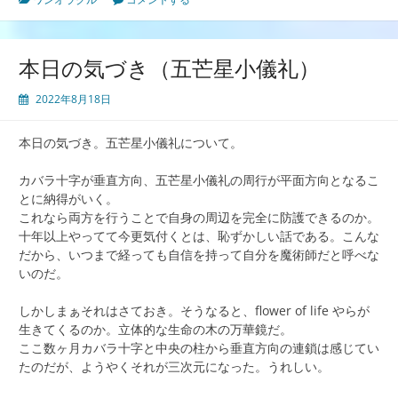
本日の気づき（五芒星小儀礼）
2022年8月18日
本日の気づき。五芒星小儀礼について。
カバラ十字が垂直方向、五芒星小儀礼の周行が平面方向となるこ
とに納得がいく。
これなら両方を行うことで自身の周辺を完全に防護できるのか。
十年以上やってて今更気付くとは、恥ずかしい話である。こんな
だから、いつまで経っても自信を持って自分を魔術師だと呼べな
いのだ。
しかしまぁそれはさておき。そうなると、flower of life やらが
生きてくるのか。立体的な生命の木の万華鏡だ。
ここ数ヶ月カバラ十字と中央の柱から垂直方向の連鎖は感じてい
たのだが、ようやくそれが三次元になった。うれしい。