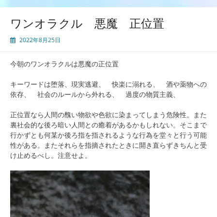
ワンオラクル 悪魔 正位置
2022年8月25日
今朝のワンオラクルは悪魔の正位置
キーワードは堕落、現実逃避、 快楽に溺れる、 酒や薬物への
依存、 社会のルールから外れる、 過度の物質主義、
正位置なら人間の醜い物欲や色欲に染まってしまう危険性。また
裏社会的な後ろ暗い人間との癒着があるかもしれない。そこまで
行かずとも何某か後ろ指を指されるような行為を堂々と行う可能
性がある。またそれらを指摘されたときに開き直らずきちんと受
け止めるべし。注意せよ。