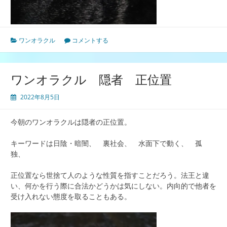
ワンオラクル
コメントする
ワンオラクル 隠者 正位置
2022年8月5日
今朝のワンオラクルは隠者の正位置。
キーワードは日陰・暗闇、 裏社会、 水面下で動く、 孤
独、
正位置なら世捨て人のような性質を指すことだろう。法王と違
い、何かを行う際に合法かどうかは気にしない。内向的で他者を
受け入れない態度を取ることもある。