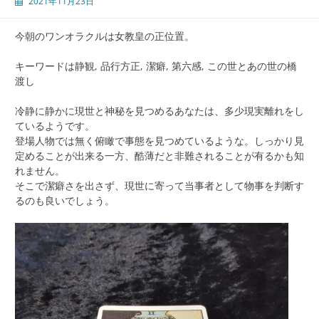
2021年11月23日
今朝のワンオラクルは女教皇の正位置。
キーワードは静観, 品行方正, 潔癖, 第六感, この世とあの世の橋
渡し
冷静に静かに現世と神秘を見つめるあなたは、多少現実離れをし
ているようです。
登場人物では無く俯瞰で事態を見つめているような。しっかり見
定めることが出来る一方、酷薄だと非難されることが有るかも知
れません。
そこで潔癖さを出さず、現世に寄って当事者として物事を判断す
るのも良いでしょう。