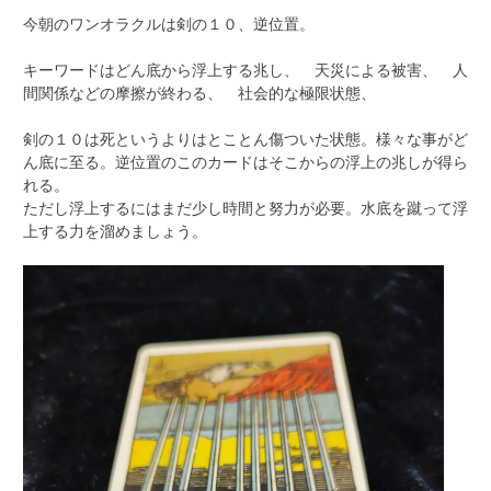
今朝のワンオラクルは剣の１０、逆位置。
キーワードはどん底から浮上する兆し、 天災による被害、 人
間関係などの摩擦が終わる、 社会的な極限状態、
剣の１０は死というよりはとことん傷ついた状態。様々な事がど
ん底に至る。逆位置のこのカードはそこからの浮上の兆しが得ら
れる。
ただし浮上するにはまだ少し時間と努力が必要。水底を蹴って浮
上する力を溜めましょう。