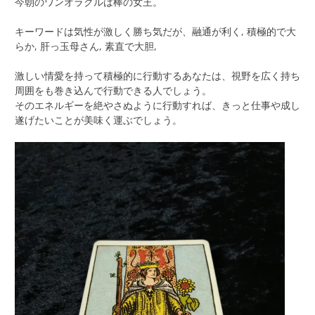
今朝のワンオラクルは棒の女王。
キーワードは気性が激しく勝ち気だが、融通が利く, 積極的で大
らか, 肝っ玉母さん, 素直で大胆,
激しい情愛を持って積極的に行動するあなたは、視野を広く持ち
周囲をも巻き込んで行動できる人でしょう。
そのエネルギーを絶やさぬように行動すれば、きっと仕事や成し
遂げたいことが美味く運ぶでしょう。