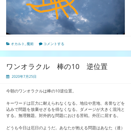
オカルト
,
魔術
コメントする
ワンオラクル 棒の10 逆位置
2020年7月25日
今朝のワンオラクルは棒の10逆位置。
キーワードは圧力に耐えられなくなる。地位や意地、名誉などを
込みで問題を放棄せざるを得なくなる。ダメージが大きく混沌と
する。無理難題。対外的な問題における苦戦。外圧に屈する。
どうも今日は厄日のようだ。あなたが抱える問題はあなた（達）