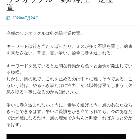
置
2020年7月24日
今朝のワンオラクルは剣の騎士逆位置。
キーワードは行き当たりばったり。ミスが多く不評を買う。約束
を果たさない。背徳。言い争い、論争に巻き込まれる。
キーワードを見ていると迂闊な行動から色々と面倒が発生してい
る模様。
しかし、風の風で、これを止めるのは中々に難しそうである。こ
ういう時は、やるべき事だけに注力、それ以外は寝てしまう（休
息を取る）事になるのかも知れない。
争いに巻き込まれないように、素早く逃げよう。風のあなたなら
きっとできるはず。争いに義憤をかき立てられても、今のあなた
では邪魔になるだけ。風の理知できちんと判断すればきっと分か
るはず。