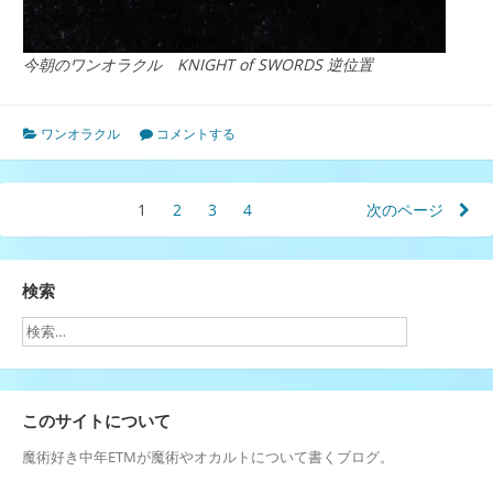
今朝のワンオラクル KNIGHT of SWORDS 逆位置
ワンオラクル
コメントする
投
1
ペ
2
ペ
3
ペ
4
ペ
次のページ
ー
ー
ー
ー
稿
ジ
ジ
ジ
ジ
の
検索
ペ
ー
ジ
このサイトについて
送
魔術好き中年ETMが魔術やオカルトについて書くブログ。
り