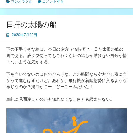
ワンオラクル
コメントする
日拝の太陽の船
2020年7月25日
下の下手くそな絵は、今日の夕方（18時頃？）見た太陽の船の
図である。液タブ使ってもこれくらいの絵しか描けない自分が情
けないような気がする。
下を向いてないのは何でだろうな。この時間なら夕方だし夜に向
かって進むはずだけど。あれか、飛行機が着陸態勢に入るような
感じなのか？揚力がこー、どーこーみたいな？
単純に見間違えたのかも知れねぇな。何とも締まらない。