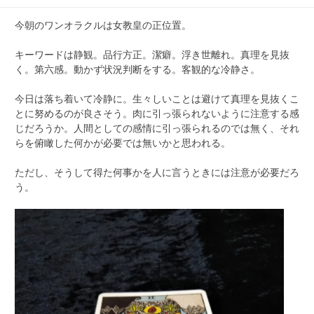
今朝のワンオラクルは女教皇の正位置。
キーワードは静観。品行方正。潔癖。浮き世離れ。真理を見抜
く。第六感。動かず状況判断をする。客観的な冷静さ。
今日は落ち着いて冷静に。生々しいことは避けて真理を見抜くこ
とに努めるのが良さそう。肉に引っ張られないように注意する感
じだろうか。人間としての感情に引っ張られるのでは無く、それ
らを俯瞰した何かが必要では無いかと思われる。
ただし、そうして得た何事かを人に言うときには注意が必要だろ
う。