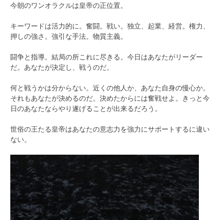
今朝のワンオラクルは皇帝の正位置。
キーワードは活力的に。奮闘。戦い。独立、起業、経営。権力、
押しの強さ。強引な手法。物質主義。
闘争と指導。結局の所これに尽きる。今日はあなたがリーダー
だ。あなたが決定し、戦うのだ。
何と戦うかは分からない。近くの他人か、あなた自身の慢心か。
それもあなたが決めるのだ。決めたからには奮戦せよ。きっと今
日のあなたならやり遂げることが出来るだろう。
世俗の王たる皇帝はあなたの意志力を強力にサポートするに違い
ない。