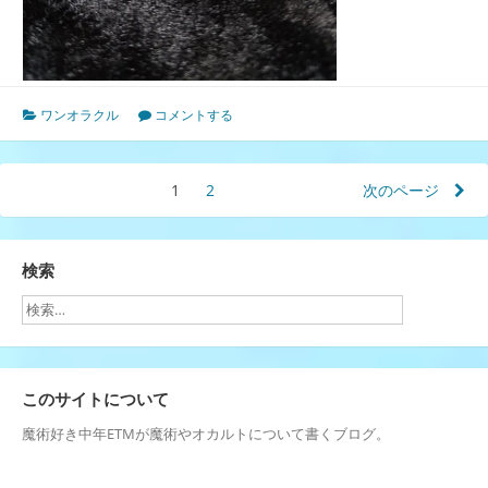
ワンオラクル
コメントする
投
1
ペ
2
ペ
次のページ
ー
ー
稿
ジ
ジ
の
検索
ペ
ー
ジ
このサイトについて
送
魔術好き中年ETMが魔術やオカルトについて書くブログ。
り