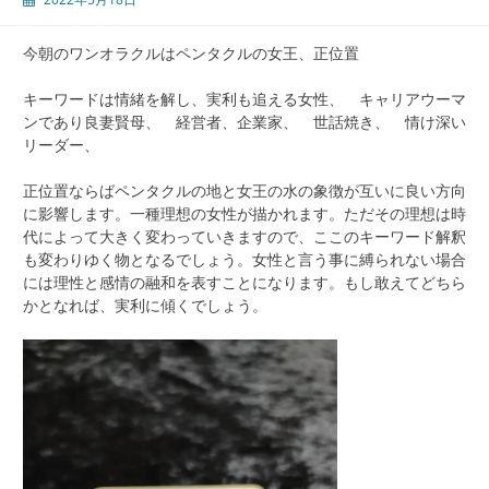
今朝のワンオラクルはペンタクルの女王、正位置
キーワードは情緒を解し、実利も追える女性、 キャリアウーマ
ンであり良妻賢母、 経営者、企業家、 世話焼き、 情け深い
リーダー、
正位置ならばペンタクルの地と女王の水の象徴が互いに良い方向
に影響します。一種理想の女性が描かれます。ただその理想は時
代によって大きく変わっていきますので、ここのキーワード解釈
も変わりゆく物となるでしょう。女性と言う事に縛られない場合
には理性と感情の融和を表すことになります。もし敢えてどちら
かとなれば、実利に傾くでしょう。