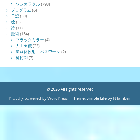
ワンオラクル
(793)
プログラム
(6)
日記
(58)
絵
(2)
詩
(11)
魔術
(154)
ブラックミラー
(4)
人工天使
(23)
星幽体投射 パスワーク
(2)
魔術剣
(7)
© 2026 All rights reserved
Proudly powered by WordPress
|
Theme: Simple Life by
Nilambar
.