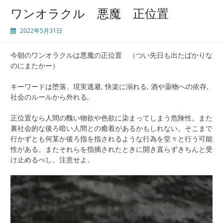
ワンオラクル 悪魔 正位置
2022年5月31日
今朝のワンオラクルは悪魔の正位置 （つい先日も出たばかりな
のにまたかー）
キーワードは堕落、現実逃避, 快楽に溺れる, 酒や薬物への依存,
社会のルールから外れる,
正位置なら人間の醜い物欲や色欲に染まってしまう危険性。また
裏社会的な後ろ暗い人間との癒着があるかもしれない。そこまで
行かずとも何某か後ろ指を指されるような行為を堂々と行う可能
性がある。またそれらを指摘されたときに開き直らずきちんと受
け止めるべし。注意せよ。