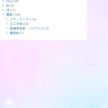
日記
(58)
絵
(2)
詩
(11)
魔術
(154)
ブラックミラー
(4)
人工天使
(23)
星幽体投射 パスワーク
(2)
魔術剣
(7)