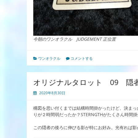
今朝のワンオラクル JUDGEMENT 正位置
ワンオラクル
コメントする
オリジナルタロット 09 隠
2020年8月30日
構図を思い付くまでは結構時間掛かったけど、決まっ
りが２時間弱だったか？STERNGTHがたくさん時
この隠者の後ろに伸びる影が特にお好み。光有れば影