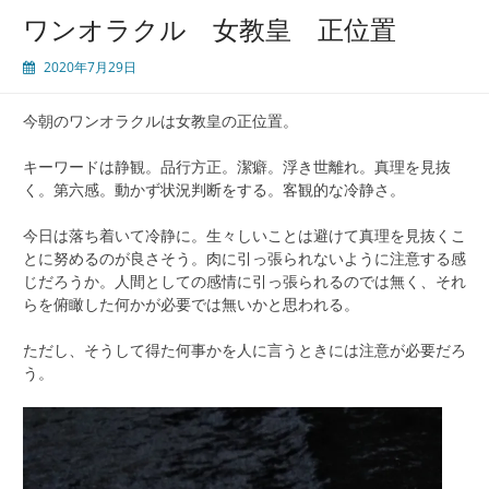
ワンオラクル 女教皇 正位置
2020年7月29日
今朝のワンオラクルは女教皇の正位置。
キーワードは静観。品行方正。潔癖。浮き世離れ。真理を見抜
く。第六感。動かず状況判断をする。客観的な冷静さ。
今日は落ち着いて冷静に。生々しいことは避けて真理を見抜くこ
とに努めるのが良さそう。肉に引っ張られないように注意する感
じだろうか。人間としての感情に引っ張られるのでは無く、それ
らを俯瞰した何かが必要では無いかと思われる。
ただし、そうして得た何事かを人に言うときには注意が必要だろ
う。