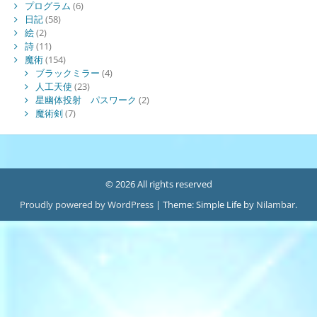
プログラム
(6)
日記
(58)
絵
(2)
詩
(11)
魔術
(154)
ブラックミラー
(4)
人工天使
(23)
星幽体投射 パスワーク
(2)
魔術剣
(7)
© 2026 All rights reserved
Proudly powered by WordPress
|
Theme: Simple Life by
Nilambar
.