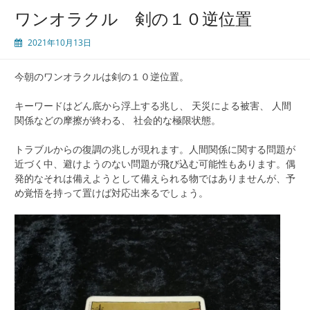
ワンオラクル 剣の１０逆位置
2021年10月13日
今朝のワンオラクルは剣の１０逆位置。
キーワードはどん底から浮上する兆し、 天災による被害、 人間
関係などの摩擦が終わる、 社会的な極限状態。
トラブルからの復調の兆しが現れます。人間関係に関する問題が
近づく中、避けようのない問題が飛び込む可能性もあります。偶
発的なそれは備えようとして備えられる物ではありませんが、予
め覚悟を持って置けば対応出来るでしょう。