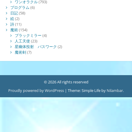
ワンオラクル
(793)
プログラム
(6)
日記
(58)
絵
(2)
詩
(11)
魔術
(154)
ブラックミラー
(4)
人工天使
(23)
星幽体投射 パスワーク
(2)
魔術剣
(7)
© 2026 All rights reserved
Proudly powered by WordPress
|
Theme: Simple Life by
Nilambar
.