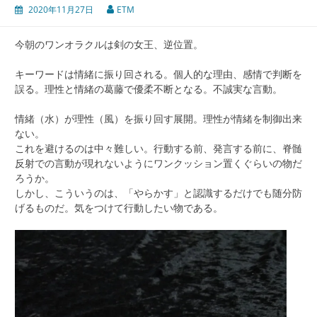
2020年11月27日
ETM
今朝のワンオラクルは剣の女王、逆位置。
キーワードは情緒に振り回される。個人的な理由、感情で判断を
誤る。理性と情緒の葛藤で優柔不断となる。不誠実な言動。
情緒（水）が理性（風）を振り回す展開。理性が情緒を制御出来
ない。
これを避けるのは中々難しい。行動する前、発言する前に、脊髄
反射での言動が現れないようにワンクッション置くぐらいの物だ
ろうか。
しかし、こういうのは、「やらかす」と認識するだけでも随分防
げるものだ。気をつけて行動したい物である。