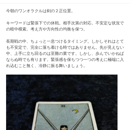
今朝のワンオラクルは剣の２正位置。
キーワードは緊張下での休戦。相手次第の対応。不安定な状況で
の暗中模索。考え方や方向性の均衡を保つ。
長期戦の中、ちょっと一息つけるタイミング。しかしそれはとて
も不安定で、完全に落ち着ける時ではありません。先が見えない
中、上手に立ち回るのは至難の業です。しかし、歩んでいかねば
ならぬ時でも有ります。緊張感を保ちつつ一つの考えに極端に入
れ込むこと無く、冷静に振る舞いましょう。