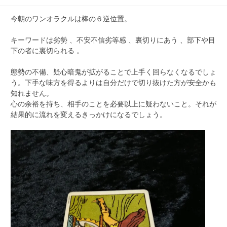
今朝のワンオラクルは棒の６逆位置。
キーワードは劣勢 、不安不信劣等感 、裏切りにあう 、部下や目
下の者に裏切られる 。
態勢の不備、疑心暗鬼が拡がることで上手く回らなくなるでしょ
う。下手な味方を得るよりは自分だけで切り抜けた方が安全かも
知れません。
心の余裕を持ち、相手のことを必要以上に疑わないこと。それが
結果的に流れを変えるきっかけになるでしょう。